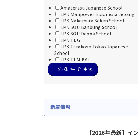
Amaterasu Japanese School
LPK Manpower Indonesia Jepang
LPK Nakamura Soken School
LPK SOU Bandung School
LPK SOU Depok School
LPK TDG
LPK Terakoya Tokyo Japanese
School
LPK TLM BALI
この条件で検索
新着情報
【2026年最新】イ