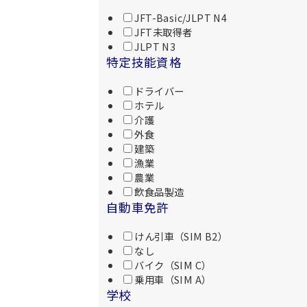
JFT-Basic/JLPT N4
JFT未取得者
JLPT N3
特定技能資格
ドライバー
ホテル
介護
外食
建築
漁業
農業
飲食品製造
自動車免許
けん引車（SIM B2）
なし
バイク（SIM C）
乗用車（SIM A）
学校