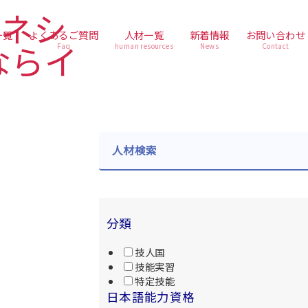
一覧
よくあるご質問
人材一覧
新着情報
お問い合わせ
Faq
human resources
News
Contact
人材検索
分類
技人国
技能実習
特定技能
日本語能力資格