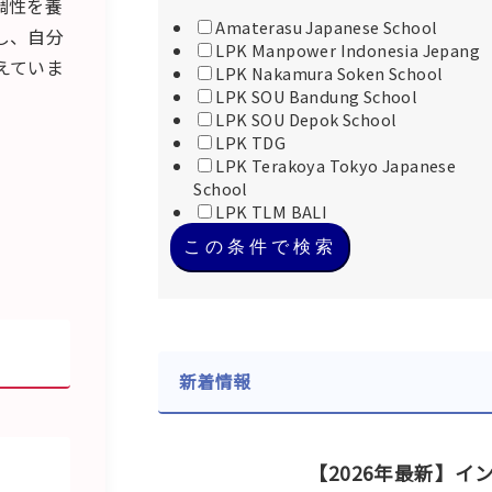
調性を養
Amaterasu Japanese School
し、自分
LPK Manpower Indonesia Jepang
えていま
LPK Nakamura Soken School
LPK SOU Bandung School
LPK SOU Depok School
LPK TDG
LPK Terakoya Tokyo Japanese
School
LPK TLM BALI
この条件で検索
新着情報
【2026年最新】イ