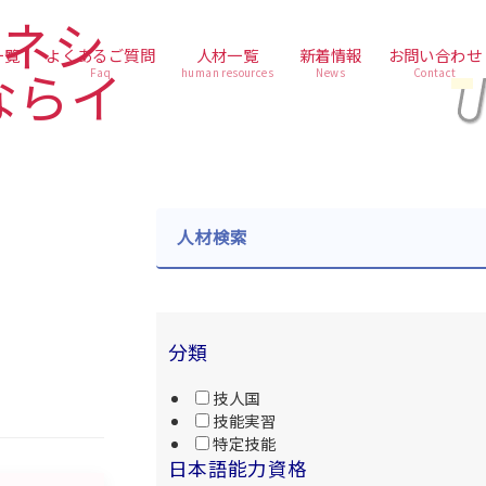
一覧
よくあるご質問
人材一覧
新着情報
お問い合わせ
Faq
human resources
News
Contact
人材検索
分類
技人国
技能実習
特定技能
日本語能力資格