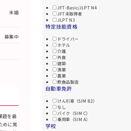
JFT-Basic/JLPT N4
未婚
JFT未取得者
JLPT N3
特定技能資格
募集中
ドライバー
ホテル
介護
外食
建築
漁業
農業
飲食品製造
自動車免許
けん引車（SIM B2）
なし
バイク（SIM C）
課題を最
乗用車（SIM A）
ために常
学校