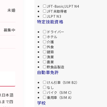
JFT-Basic/JLPT N4
未婚
JFT未取得者
JLPT N3
特定技能資格
募集中
ドライバー
ホテル
介護
外食
建築
漁業
農業
飲食品製造
自動車免許
けん引車（SIM B2）
なし
バイク（SIM C）
ス日本語
乗用車（SIM A）
れまで四
学校