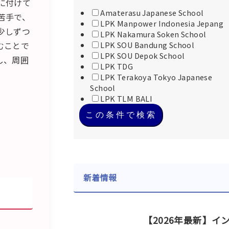
に付けて
Amaterasu Japanese School
苦手で、
LPK Manpower Indonesia Jepang
少しずつ
LPK Nakamura Soken School
むことで
LPK SOU Bandung School
LPK SOU Depok School
し、周囲
LPK TDG
LPK Terakoya Tokyo Japanese
School
LPK TLM BALI
この条件で検索
新着情報
【2026年最新】イ