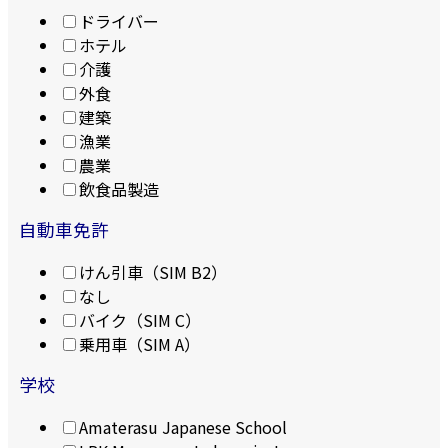
ドライバー
ホテル
介護
外食
建築
漁業
農業
飲食品製造
自動車免許
けん引車（SIM B2）
なし
バイク（SIM C）
乗用車（SIM A）
学校
Amaterasu Japanese School