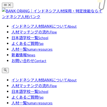
コ
ン
テ
ン
インドネシア人材BANKについて
About
ツ
人材マッチングの流れ
Flow
へ
日本語学校一覧
School
ス
よくあるご質問
Faq
キ
人材一覧
human resources
ッ
新着情報
News
プ
お問い合わせ
Contact
インドネシア人材BANKについて
About
人材マッチングの流れ
Flow
日本語学校一覧
School
よくあるご質問
Faq
人材一覧
human resources