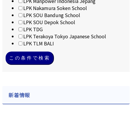
LPK Manpower Indonesia Jepang
LPK Nakamura Soken School
LPK SOU Bandung School
LPK SOU Depok School
LPK TDG
LPK Terakoya Tokyo Japanese School
LPK TLM BALI
この条件で検索
新着情報