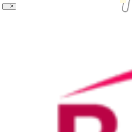
コ
ン
テ
ン
ツ
へ
ス
キ
ッ
プ