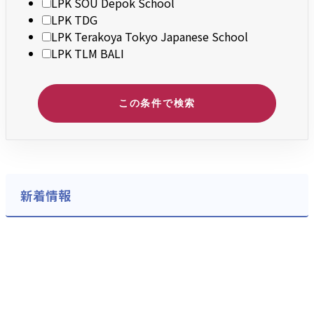
LPK SOU Depok School
LPK TDG
LPK Terakoya Tokyo Japanese School
LPK TLM BALI
この条件で検索
新着情報