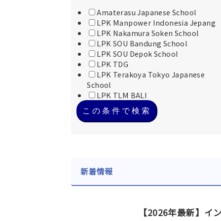
Amaterasu Japanese School
LPK Manpower Indonesia Jepang
LPK Nakamura Soken School
LPK SOU Bandung School
LPK SOU Depok School
LPK TDG
LPK Terakoya Tokyo Japanese
School
LPK TLM BALI
この条件で検索
新着情報
【2026年最新】イ