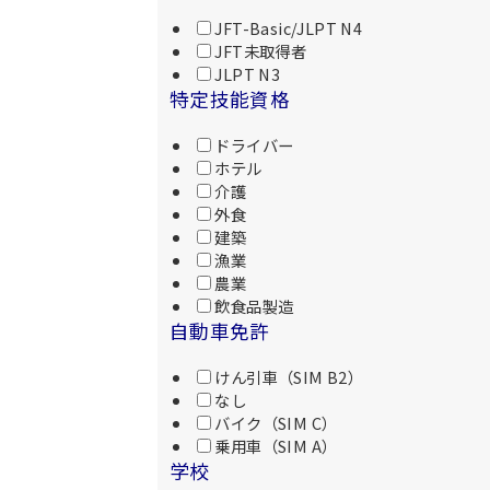
JFT-Basic/JLPT N4
JFT未取得者
JLPT N3
特定技能資格
ドライバー
ホテル
介護
外食
建築
漁業
農業
飲食品製造
自動車免許
けん引車（SIM B2）
なし
バイク（SIM C）
乗用車（SIM A）
学校