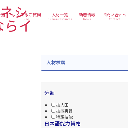
一覧
よくあるご質問
人材一覧
新着情報
お問い合わせ
Faq
human resources
News
Contact
人材検索
分類
技人国
技能実習
特定技能
日本語能力資格