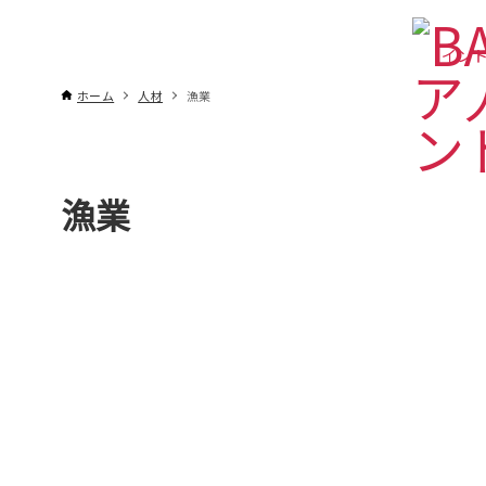
インド
ホーム
人材
漁業
漁業